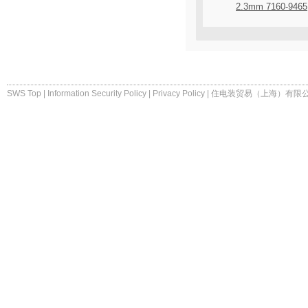
2.3mm 7160-9465
SWS Top
|
Information Security Policy
|
Privacy Policy
|
住电装贸易（上海）有限公