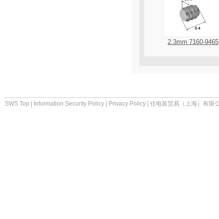
2.3mm 7160-9465
SWS Top
|
Information Security Policy
|
Privacy Policy
|
住电装贸易（上海）有限公