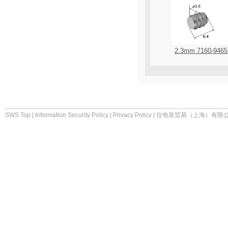
2.3mm 7160-9465
SWS Top
|
Information Security Policy
|
Privacy Policy
|
住电装贸易（上海）有限公