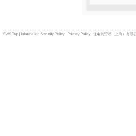
SWS Top
|
Information Security Policy
|
Privacy Policy
|
住电装贸易（上海）有限公