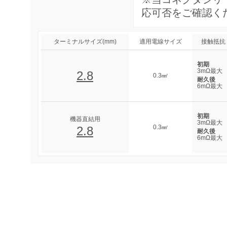
応可否をご確認く
ターミナルサイズ(mm)
適用電線サイズ
接触抵抗
初期
3mΩ最大
2.8
0.3㎣
耐久後
6mΩ最大
初期
機器直結用
3mΩ最大
0.3㎣
2.8
耐久後
6mΩ最大