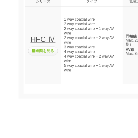
シリーズ
タイプ
低電
1 way coaxial wire
2 way coaxial wire
2 way coaxial wire + 1 way AV
wire
同軸線
HFC-Ⅳ
2 way coaxial wire + 2 way AV
Max. 
wire
期）
3 way coaxial wire
AV線
構造図を見る
4 way coaxial wire
Max.
4 way coaxial wire + 2 way AV
wire
5 way coaxial wire + 1 way AV
wire