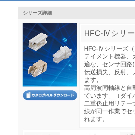
シリーズ詳細
HFC-Ⅳシリ
HFC-Ⅳシリー
テイメント機器、
適な、センサ回路
伝送損失、反射、
ます。
高周波同軸線と自
ています。（ダイ
二重係止用リテー
線が同一作業でセ
れます。