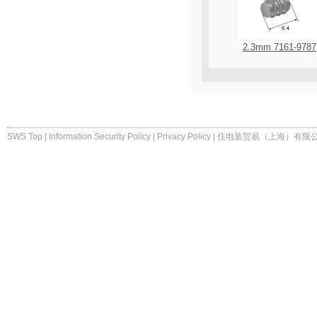
2.3mm 7161-9787
SWS Top
|
Information Security Policy
|
Privacy Policy
|
住电装贸易（上海）有限公