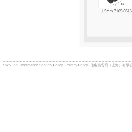
1.5mm 7165-0516
SWS Top
|
Information Security Policy
|
Privacy Policy
|
住电装贸易（上海）有限公